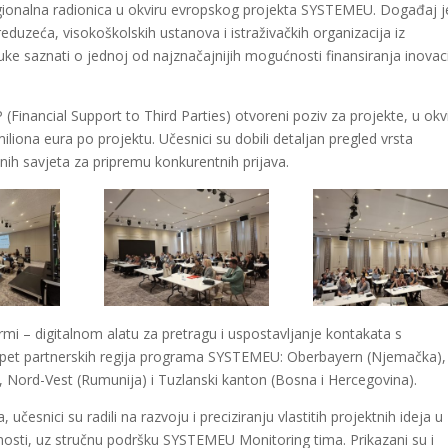
Regionalna radionica u okviru evropskog projekta SYSTEMEU. Događaj j
reduzeća, visokoškolskih ustanova i istraživačkih organizacija iz
 ruke saznati o jednoj od najznačajnijih mogućnosti finansiranja inovac
inancial Support to Third Parties) otvoreni poziv za projekte, u okv
liona eura po projektu. Učesnici su dobili detaljan pregled vrsta
tičnih savjeta za pripremu konkurentnih prijava.
i – digitalnom alatu za pretragu i uspostavljanje kontakata s
 pet partnerskih regija programa SYSTEMEU: Oberbayern (Njemačka),
l), Nord-Vest (Rumunija) i Tuzlanski kanton (Bosna i Hercegovina).
, učesnici su radili na razvoju i preciziranju vlastitih projektnih ideja u
nosti, uz stručnu podršku SYSTEMEU Monitoring tima. Prikazani su i