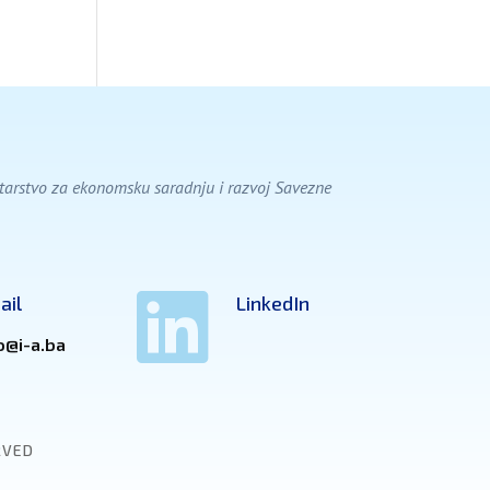
istarstvo za ekonomsku saradnju i razvoj Savezne

ail
LinkedIn
o@i-a.ba
RVED