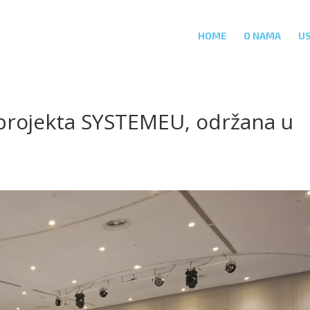
HOME
O NAMA
U
 projekta SYSTEMEU, održana u