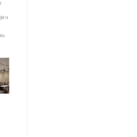
e
ija u
iru