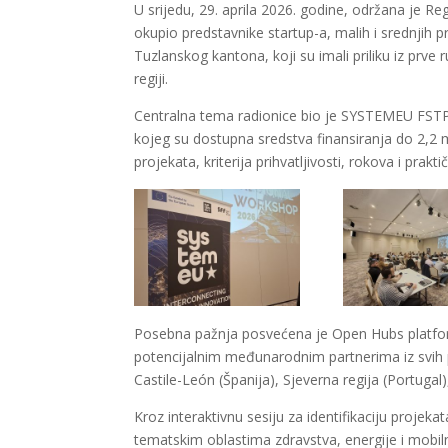
U srijedu, 29. aprila 2026. godine, održana je 
okupio predstavnike startup-a, malih i srednjih p
Tuzlanskog kantona, koji su imali priliku iz prve
regiji.
Centralna tema radionice bio je SYSTEMEU FSTP (F
kojeg su dostupna sredstva finansiranja do 2,2 mi
projekata, kriterija prihvatljivosti, rokova i prak
Posebna pažnja posvećena je Open Hubs platform
potencijalnim međunarodnim partnerima iz svih
Castile-León (Španija), Sjeverna regija (Portuga
Kroz interaktivnu sesiju za identifikaciju projekata
tematskim oblastima zdravstva, energije i mobil